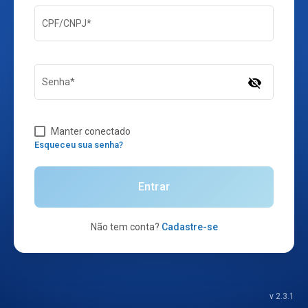
CPF/CNPJ*
visibility_off
Senha*
Manter conectado
Esqueceu sua senha?
Entrar
Não tem conta?
Cadastre-se
v 2.3.1